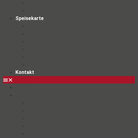
Wildeshausen
Wilhelmshaven
Speisekarte
Speisekarte Aurich
Speisekarte Bad Zwischenahn
Speisekarte Norden
Speisekarte Norderney
Speisekarte Wildeshausen
Speisekarte Wilhelmshaven
Kontakt
Da Sergio
Standorte
Aurich
Bad Zwischenahn
Norden
Norderney
Wildeshausen