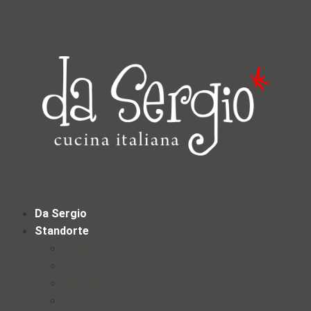
Da Sergio
Standorte
Aurich
Bad Zwischenahn
Norden
Norderney