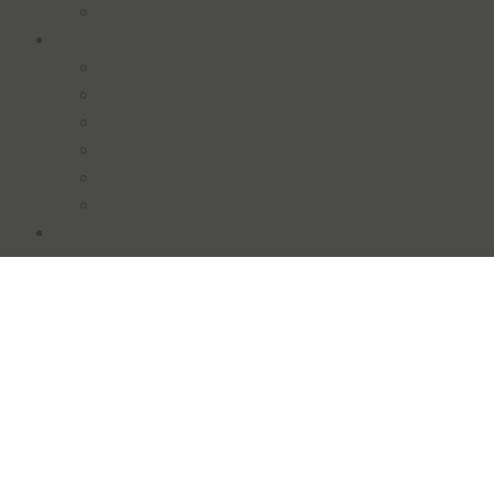
Wilhelmshaven
Speisekarte
Speisekarte Aurich
Speisekarte Bad Zwischenahn
Speisekarte Norden
Speisekarte Norderney
Speisekarte Wildeshausen
Speisekarte Wilhelmshaven
Kontakt