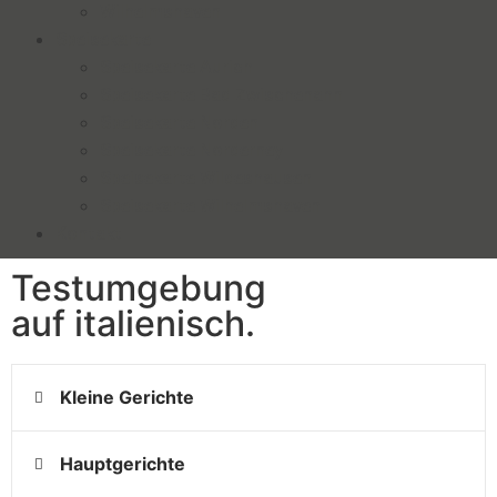
Wilhelmshaven
Speisekarte
Speisekarte Aurich
Speisekarte Bad Zwischenahn
Speisekarte Norden
Speisekarte Norderney
Speisekarte Wildeshausen
Speisekarte Wilhelmshaven
Kontakt
Testumgebung
auf italienisch.
Kleine Gerichte
Hauptgerichte