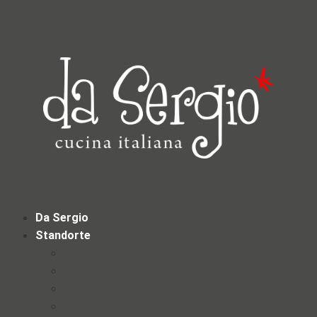
Da Sergio
Standorte
Aurich
Bad Zwischenahn
Norden
Norderney