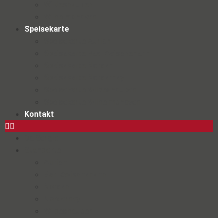
Wildeshausen
Wilhelmshaven
Speisekarte
Speisekarte Aurich
Speisekarte Bad Zwischenahn
Speisekarte Norden
Speisekarte Norderney
Speisekarte Wildeshausen
Speisekarte Wilhelmshaven
Kontakt
Da Sergio
Standorte
Aurich
Bad Zwischenahn
Norden
Norderney
Wildeshausen